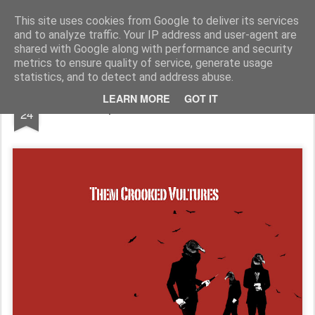
www.ViciAudio.pt
WWW.VICIAUDIO.PT - O Vício do Audio alimenta-se com a melhor música e os melhores discos. Não há cura, mas tem bom remédio!
This site uses cookies from Google to deliver its services
and to analyze traffic. Your IP address and user-agent are
shared with Google along with performance and security
metrics to ensure quality of service, generate usage
statistics, and to detect and address abuse.
JUN
LEARN MORE
GOT IT
Quick Spin! - Them Crooked Vultures
24