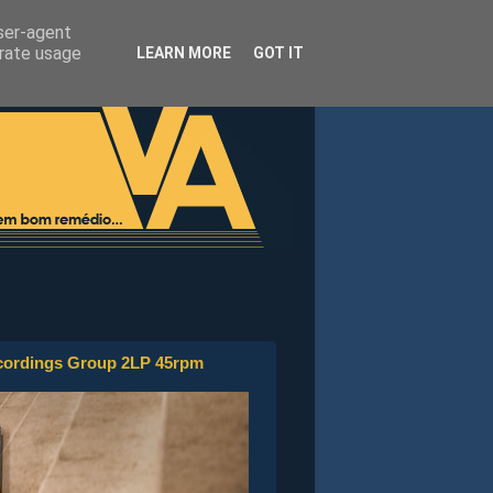
user-agent
erate usage
LEARN MORE
GOT IT
ecordings Group 2LP 45rpm