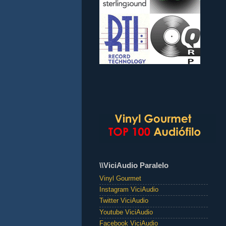
\\ViciAudio Paralelo
Vinyl Gourmet
Instagram ViciAudio
Twitter ViciAudio
Youtube ViciAudio
Facebook ViciAudio