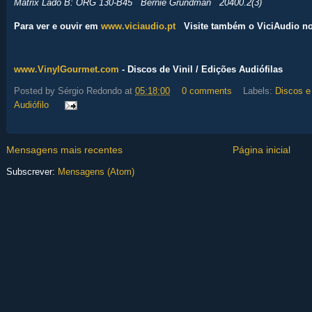
Matrix Lado B: ORG 130-B45 Bernie Grundman 20400.2(3)
Para ver e ouvir em
www.viciaudio.pt
Visite também o ViciAudio n
www.VinylGourmet.com
- Discos de Vinil / Edições Audiófilas
Posted by
Sérgio Redondo
at
05:18:00
0 comments
Labels:
Discos e
Audiófilo
Mensagens mais recentes
Página inicial
Subscrever:
Mensagens (Atom)