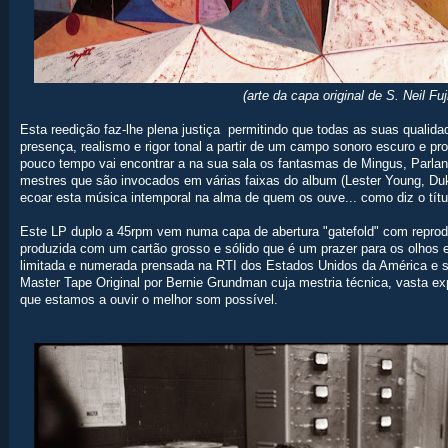
(arte da capa original de S. Neil Fuj
Esta reedição faz-lhe plena justiça permitindo que todas as suas qualid
presença, realismo e rigor tonal a partir de um campo sonoro escuro e pr
pouco tempo vai encontrar a na sua sala os fantasmas de Mingus, Parla
mestres que são invocados em várias faixas do album (Lester Young, Duke
ecoar esta música intemporal na alma de quem os ouve... como diz o título
Este LP duplo a 45rpm vem numa capa de abertura "gatefold" com reproduç
produzida com um cartão grosso e sólido que é um prazer para os olhos e
limitada e numerada prensada na RTI dos Estados Unidos da América e su
Master Tape Original por Bernie Grundman cuja mestria técnica, vasta ex
que estamos a ouvir o melhor som possível.