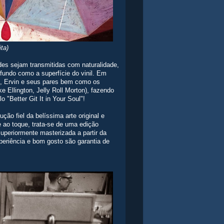
ita)
ades sejam transmitidas com naturalidade,
ofundo como a superfície do vinil. Em
n, Ervin e seus pares bem como os
 Ellington, Jelly Roll Morton), fazendo
 "Better Git It in Your Soul"!
ão fiel da belíssima arte original e
 ao toque, trata-se de uma edição
periormente masterizada a partir da
periência e bom gosto são garantia de