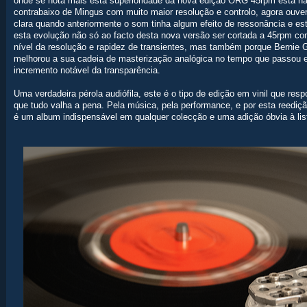
onde se nota mais esta superioridade da nova edição ORG 45rpm está na
contrabaixo de Mingus com muito maior resolução e controlo, agora ouve
clara quando anteriormente o som tinha algum efeito de ressonância e es
esta evolução não só ao facto desta nova versão ser cortada a 45rpm c
nível da resolução e rapidez de transientes, mas também porque Berni
melhorou a sua cadeia de masterização analógica no tempo que passou e
incremento notável da transparência.
Uma verdadeira pérola audiófila, este é o tipo de edição em vinil que re
que tudo valha a pena. Pela música, pela performance, e por esta reedi
é um album indispensável em qualquer colecção e uma adição óbvia à li