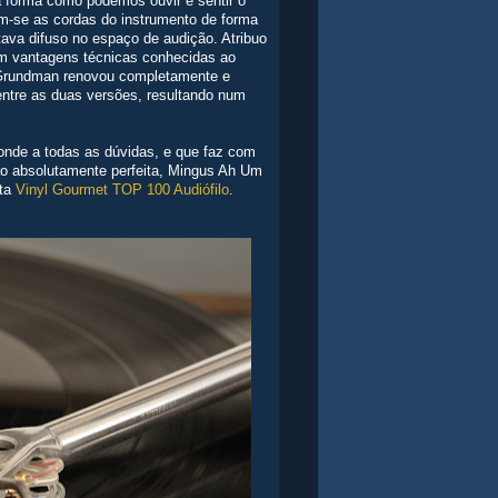
 forma como podemos ouvir e sentir o
m-se as cordas do instrumento de forma
tava difuso no espaço de audição. Atribuo
om vantagens técnicas conhecidas ao
e Grundman renovou completamente e
ntre as duas versões, resultando num
sponde a todas as dúvidas, e que faz com
ção absolutamente perfeita, Mingus Ah Um
sta
Vinyl Gourmet TOP 100 Audiófilo
.