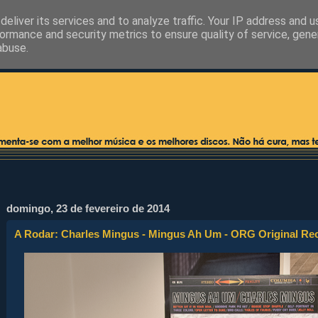
eliver its services and to analyze traffic. Your IP address and 
ormance and security metrics to ensure quality of service, gen
abuse.
domingo, 23 de fevereiro de 2014
A Rodar: Charles Mingus - Mingus Ah Um - ORG Original R