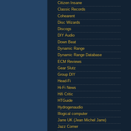
Citizen Insane
Classic Records
Cohearent
Disc Wizards
Discogs
DIY Audio
Down Beat
Dynamic Range
Dynamic Range Database
ECM Reviews
Gear Slutz
Group DIY
Head-Fi
Hi-Fi News
Hifi Critic
HTGuide
Hydrogenaudio
Illogical computer
Jarre UK (Jean Michel Jarre)
Jazz Corner