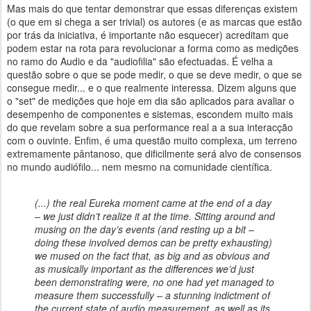
Mas mais do que tentar demonstrar que essas diferenças existem
(o que em si chega a ser trivial) os autores (e as marcas que estão
por trás da iniciativa, é importante não esquecer) acreditam que
podem estar na rota para revolucionar a forma como as medições
no ramo do Audio e da "audiofilia" são efectuadas. É velha a
questão sobre o que se pode medir, o que se deve medir, o que se
consegue medir... e o que realmente interessa. Dizem alguns que
o "set" de medições que hoje em dia são aplicados para avaliar o
desempenho de componentes e sistemas, escondem muito mais
do que revelam sobre a sua performance real a a sua interacção
com o ouvinte. Enfim, é uma questão muito complexa, um terreno
extremamente pântanoso, que dificilmente será alvo de consensos
no mundo audiófilo... nem mesmo na comunidade científica.
(...) the real Eureka moment came at the end of a day
– we just didn’t realize it at the time. Sitting around and
musing on the day’s events (and resting up a bit –
doing these involved demos can be pretty exhausting)
we mused on the fact that, as big and as obvious and
as musically important as the differences we’d just
been demonstrating were, no one had yet managed to
measure them successfully – a stunning indictment of
the current state of audio measurement, as well as its