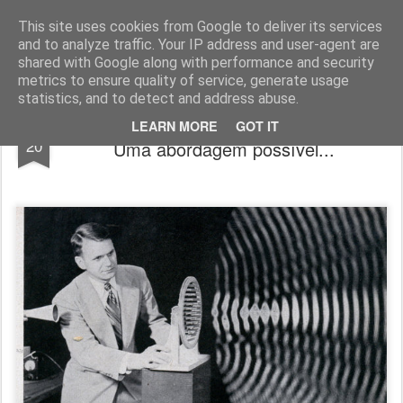
www.ViciAudio.pt
WWW.VICIAUDIO.PT - O Vício do Audio alimenta-se com a melhor música e os melhores discos. Não há cura, mas tem bom remédio!
This site uses cookies from Google to deliver its services
and to analyze traffic. Your IP address and user-agent are
shared with Google along with performance and security
metrics to ensure quality of service, generate usage
statistics, and to detect and address abuse.
O Audio e a Ciência... água e azeite?
MAY
LEARN MORE
GOT IT
20
Uma abordagem possível...