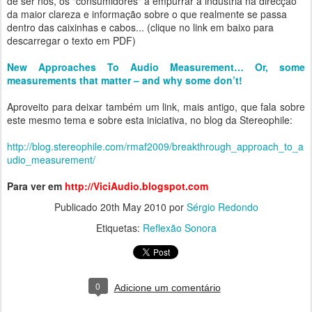
de ser nós, os "consumidores" a empurrar a indústria na direcção
da maior clareza e informação sobre o que realmente se passa
dentro das caixinhas e cabos... (clique no link em baixo para
descarregar o texto em PDF)
New Approaches To Audio Measurement… Or, some
measurements that matter – and why some don’t!
Aproveito para deixar também um link, mais antigo, que fala sobre
este mesmo tema e sobre esta iniciativa, no blog da Stereophile:
http://blog.stereophile.com/rmaf2009/breakthrough_approach_to_a
udio_measurement/
Para ver em
http://ViciAudio.blogspot.com
Publicado
20th May 2010
por
Sérgio Redondo
Etiquetas:
Reflexão Sonora
0
Adicione um comentário