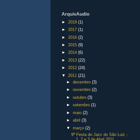
ArquivAudio
►
2018
(1)
►
2017
(1)
►
2016
(2)
►
2015
(9)
►
2014
(6)
►
2013
(22)
►
2012
(24)
▼
2011
(21)
►
dezembro
(3)
►
novembro
(2)
►
outubro
(3)
►
setembro
(1)
►
maio
(2)
►
abril
(3)
▼
março
(2)
9ª Festa do Jazz do São Luiz -
1, 2 e 3 de Abril 2011