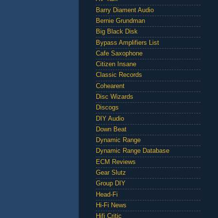
Barry Diament Audio
Bernie Grundman
Big Black Disk
Bypass Amplifiers List
Cafe Saxophone
Citizen Insane
Classic Records
Cohearent
Disc Wizards
Discogs
DIY Audio
Down Beat
Dynamic Range
Dynamic Range Database
ECM Reviews
Gear Slutz
Group DIY
Head-Fi
Hi-Fi News
Hifi Critic