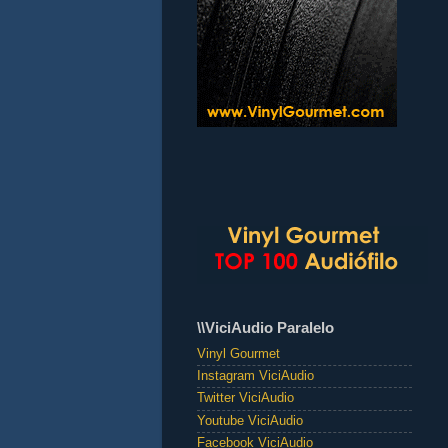
\\ViciAudio Paralelo
Vinyl Gourmet
Instagram ViciAudio
Twitter ViciAudio
Youtube ViciAudio
Facebook ViciAudio