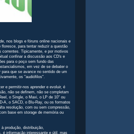
e, nos blogs e fóruns online nacionais e
floresce, para tentar reduzir a questão
s correntes. Tipicamente, e por motivos
tual confinar a discussão aos CD's e
ções para o poço sem fundo das
nstancialismos, em vez de se debater o
ar para que se avance no sentido de um
vamente, os "audiófilos".
r e permitir-nos aprender e evoluir, é
ão, não se definem, não se completam
eel, o Single, o Maxi, o LP de 10" ou
VD-A, o SACD, o Blu-Ray, ou os formatos
alta resolução, com ou sem compressão,
rs com base em storage de memória ou
 à produção, distribuição,
é informação interessante e útil, mas