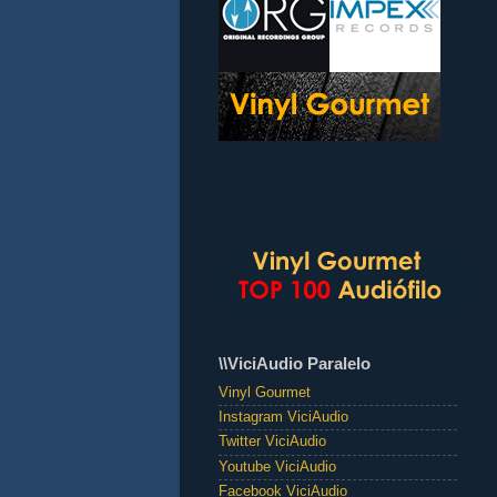
\\ViciAudio Paralelo
Vinyl Gourmet
Instagram ViciAudio
Twitter ViciAudio
Youtube ViciAudio
Facebook ViciAudio