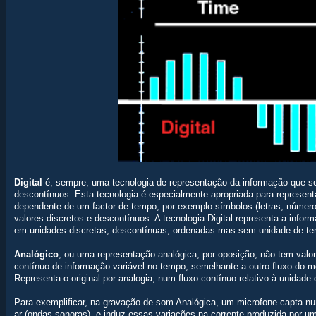
Digital
é, sempre, uma tecnologia de representação da informação que se
descontínuos. Esta tecnologia é especialmente apropriada para represen
dependente de um factor de tempo, por exemplo símbolos (letras, números,
valores discretos e descontínuos. A tecnologia Digital representa a info
em unidades discretas, descontínuas, ordenadas mas sem unidade de t
Analógico
, ou uma representação analógica, por oposição, não tem valo
contínuo de informação variável no tempo, semelhante a outro fluxo do 
Representa o original por analogia, num fluxo contínuo relativo à unidade
Para exemplificar, na gravação de som Analógica, um microfone capta n
ar (ondas sonoras), e induz essas variações na corrente produzida por u