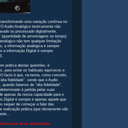
a, transformando uma variação contínua no
 O Audio Analógico teoricamente não
ravado ou processado digitalmente,
" (quantidade de amostragens no tempo)
analógico não tem qualquer limitação
tos, a informação analógica é sempre
, e a informação Digital é sempre
).
em prática destas questões, é
, para evitar os habituais equívocos e
O facto é que, na teoria, como conceito,
alta fidelidade", sendo que o Audio
 quando falamos de "alta fidelidade",
eterminado à partida pelas suas
nde apenas da nossa capacidade para o
io Digital é sempre e apenas aquele que
tes sequer de começar a falar das
 realização prática (que obviamente são
nte...
 música que tanto apreciamos.