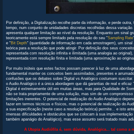
Por definição, a Digitalização recolhe parte da informação, e perde outr
tempo, num conjunto de unidadades discretas recolhidas dessa variação.
apresenta qualquer limitação ao nível da resolução. Enquanto um sinal g
teoricamente está sempre limitado pela resolução do seu "
Sampling Rate
e "
Bit Depth
" (quantidade de informação em cada amostragem), um sinal 
teórica para a resolução que pode atingir. Por definição dos seus concei
representada com resolução infinita e ilimitada (uma analogia ao original)
representada com resolução finita e limitada (uma aproximação ao original
Por muito inúteis que estes factos possam parecer à luz de uma abordag
fundamental manter os conceitos bem assimilados, presentes e arrumados
confusões que os debates sobre Digital vs Analógico costumam suscitar. 
o Audio Analógico é a única abordagem que dá garantias de real e eficaz "
Digital é extremamente útil em muitas áreas, mas para Qualidade de Som,
não se trata propriamente de uma solução, mas sim de um compromisso d
limitações inerentes. O potencial de realização do Audio Analógico depe
fazer em termos técnicos e físicos, mas o potencial de realização do Aud
a sua especificação (neste caso a resolução teórica) permite... e isto an
imensas dificuldades e obstáculos que se colocam à sua implementação e
também apanágio do Analógico), mas esse assunto será tratado mais adia
A Utopia Audiófila é, sem dúvida, Analógica... tal como a