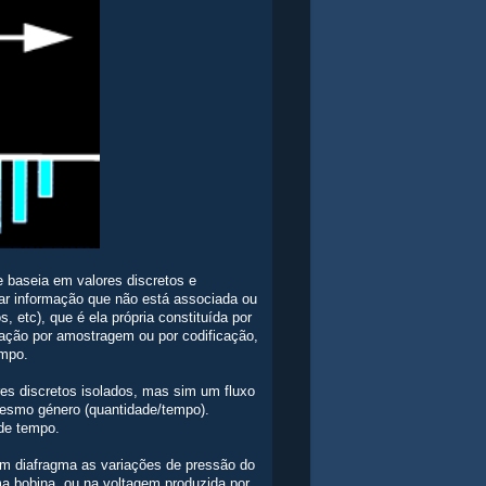
 baseia em valores discretos e
tar informação que não está associada ou
 etc), que é ela própria constituída por
rmação por amostragem ou por codificação,
empo.
res discretos isolados, mas sim um fluxo
mesmo género (quantidade/tempo).
 de tempo.
um diafragma as variações de pressão do
ma bobina, ou na voltagem produzida por