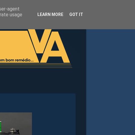
user-agent
erate usage
LEARN MORE
GOT IT