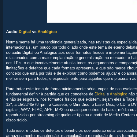
Audio
Digital
vs
Analógico
Normalmente há uma tendência generalizada, nas revistas da especialidad
internacionais, um pouco por todo o lado onde este tema de eterno debate 
do audio Digital ou Analógico aos seus formatos físicos e implementaçõe
relacionados com a maior implantação e generalização no mercado, é habi
aos LP's, o que invariavelmente afunila todos os argumentos e compara
limitações e defeitos que cada formato apresenta, e que são meros circu
conceito que está por trás e de explorar como podemos ajudar e colabor
melhor som para todos, e especialmente para aqueles que o procuram acti
Para tratar este tema de forma minimamente séria, capaz de nos esclarece
fundamental definir à partida que os conceitos de
Digital
e
Analógico
não s
e não se esgotam, nos formatos físicos que existem, sejam eles a Tape R
12", a 16/33/45/78 rpm, a Cassete, o Mini Disc, o Laser Disc, o CD, o D
digitais, WAV, FLAC; APE, MP3 ou quaisquer outros de baixa, média ou 
reproduzidos por streaming de qualquer tipo ou a partir de Media Cente
disco rígido.
Tudo isso, e todos os defeitos e benefícios que poderão estar associados
armazenamento, manutenção, manipulação e reprodução de tais formatos, 