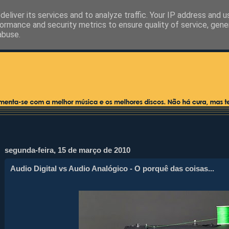
eliver its services and to analyze traffic. Your IP address and 
ormance and security metrics to ensure quality of service, gen
abuse.
segunda-feira, 15 de março de 2010
Audio Digital vs Audio Analógico - O porquê das coisas...