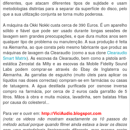
diferentes, que atacam diferentes tipos de sujidade e usam
metodologias distintas para a separar da superfície do disco, pelo
que a sua utilização conjunta se torna muito poderosa.
A máquina da Okki Nokki custa cerca de 390 Euros. É um aparelho
sólido e fiável que pode ser usado durante longas sessões de
lavagem sem grandes preocupações, e que dura muitos anos sem
qualquer tipo de problema ou manutenção. A sua produção é feita
na Alemanha, ao que consta pelo mesmo fabricante que produz as
máquinas de lavagem da Clearaudio (como a sua clone
Clearaudio
Smart Matrix
). As escovas da Clearaudio, bem como a pistola anti-
estática Zerostat da Milty e as escovas da Mobile Fidelity Sound
Labs podem comprar-se através do Ebay de Inglaterra ou
Alemanha. As garrafas de esguicho (muito úteis para aplicar os
líquidos nas doses correctas) compram-se em farmácias ou casas
de tatuagens. A água destilada purificada por osmose inversa
compro na farmácia, por cerca de 2 euros cada garrafão de 5
litros. Mãos à obra e muita música, lavadinha, sem batatas fritas
por causa do colesterol...
Para ver e ouvir em:
http://ViciAudio.blogspot.com
(nota: os videos não mostram exactamente os 10 passos do
método actual porque quando filmei ainda estava a lavar os discos
com uma metodologia ligeiramente diferente, mas mesmo assim