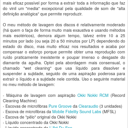
mais eficaz possível por forma a extraír toda a informação que faz
do vinil um "media" excepcional pela qualidade de som de "alta
definição analógica" que permite reproduzir.
O meu método de lavagem dos discos é relativamente moderado
(há quem o faça de forma muito mais exaustiva e usando métodos
mais esotéricos), demora algum tempo, talvez entre 10 a 25
minutos por lado (ou seja 20 a 50 minutos por LP) dependendo do
estado do disco, mas muito eficaz nos resultados e acaba por
compensar o esforço porque permite obter uma reprodução com
ruído praticamente inexistente e poupar imenso o desgaste do
diamante da agulha. Optei pela abordagem mais consensual, o
chamado "wet cleaning" que usa líquido para dissolver e
suspender a sujidade, seguido de uma aspiração poderosa para
extraír o líquido e a sujidade nele contida. Uso o seguinte material
no meu método de lavagem:
- Máquina de lavagem com aspiração
Okki Nokki RCM
(Record
Cleaning Machine)
- Escovas de microfibras
Pure Groove
da
Clearaudio
(3 unidades)
- Escova de microfibras da
Mobile Fidelity Sound Labs
(MFSL)
- Escova de "pêlo" original da Okki Nokki
- Líquido concentrado da Okki Nokki
- Líquido concentrado da
L'Art Du Son