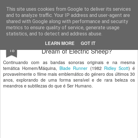
www.ViciAudio.pt
WWW.VICIAUDIO.PT - O Vício do Audio alimenta-se com a melhor música e os melhores discos. Não há cura, mas tem bom remédio!
This site uses cookies from Google to deliver its services
and to analyze traffic. Your IP address and user-agent are
shared with Google along with performance and security
metrics to ensure quality of service, generate usage
statistics, and to detect and address abuse.
Perdidos e Achaudios: ... Do Androids
JAN
LEARN MORE
GOT IT
18
Dream of Electric Sheep?
Continuando com as bandas sonoras originais e na mesma
temática Homem/Máquina,
Blade Runner
(1982
Ridley Scott
) é
provavelmente o filme mais emblemático do género dos últimos 30
anos, explorando de uma forma sensível e de rara beleza os
meandros e subtilezas do que é Ser Humano.