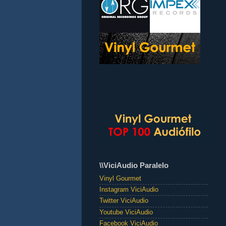
\\ViciAudio Paralelo
Vinyl Gourmet
Instagram ViciAudio
Twitter ViciAudio
Youtube ViciAudio
Facebook ViciAudio