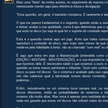
Mais uma "Nota" da minha autoria, no seguimento da mesma con
interessante manter aqui para referência futura e divulgação:
"Esta questão, em geral, é bastante complexa. E raramente é ab
O que me parece fundamental é o seguinte: quando estás a ouv
e tentas avaliar a sua qualidade, como é que determinas que o q
que está no disco (ou seja lá qual for o suporte do conteúdo repr
Esta é a questão central aqui em jogo. Acho que todos con
reproduzir o conteúdo do disco, nem mais nem menos do que is
mede-se pela fidelidade à fonte, não ao chamado "som real" ou re
É aqui que entra em jogo a Masterização (entendida com
EDIÇÃO / MISTURA - MASTERIZAÇÃO), e a sua importância no 
que fazemos dele. É necessário saber o que estamos a ouvir, e n
questão se torna menos pertinente e influente. Ouvir sem conhec
disco ou para mil discos. Se o sistema é avaliado pela sua ca
nós não sabemos qual a identidade sonora desse conteúdo,
podemos...
Enfim, naturalmente se um sistema tocar sempre mal, ou s
discos diferentes, então as probabilidades de estarmos a id
sistema são muito altas. Mas essa é apenas uma realidade do m
nada nos garante que esses mil discos não sofriam todos do me