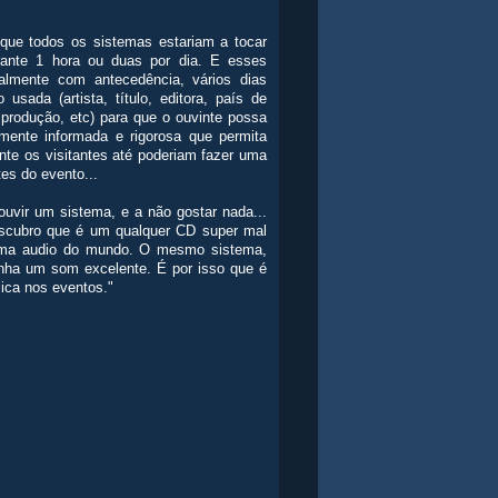
que todos os sistemas estariam a tocar
nte 1 hora ou duas por dia. E esses
ialmente com antecedência, vários dias
sada (artista, título, editora, país de
 produção, etc) para que o ouvinte possa
mente informada e rigorosa que permita
nte os visitantes até poderiam fazer uma
es do evento...
uvir um sistema, e a não gostar nada...
escubro que é um qualquer CD super mal
stema audio do mundo. O mesmo sistema,
inha um som excelente. É por isso que é
ica nos eventos."