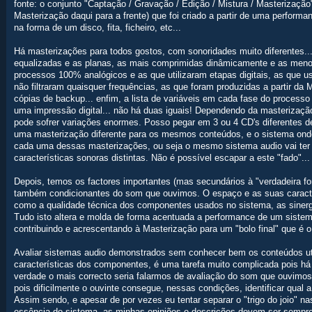
fonte: o conjunto "Captação / Gravação / Edição / Mistura / Masterizaçã
Masterização daqui para a frente) que foi criado a partir de uma performa
na forma de um disco, fita, ficheiro, etc...
Há masterizações para todos gostos, com sonoridades muito diferentes...
equalizadas e as planas, as mais comprimidas dinâmicamente e as meno
processos 100% analógicos e as que utilizaram etapas digitais, as que u
não filtraram quaisquer frequências, as que foram produzidas a partir da 
cópias de backup... enfim, a lista de variáveis em cada fase do process
uma impressão digital... não há duas iguais! Dependendo da masteriza
pode sofrer variações enormes. Posso pegar em 3 ou 4 CD's diferentes
uma masterização diferente para os mesmos conteúdos, e o sistema onde
cada uma dessas masterizações, ou seja o mesmo sistema audio vai ter 
características sonoras distintas. Não é possível escapar a este "fado"...
Depois, temos os factores importantes (mas secundários à "verdadeira f
também condicionantes do som que ouvimos. O espaço e as suas caracter
como a qualidade técnica dos componentes usados no sistema, as sinerg
Tudo isto altera e molda de forma acentuada a performance de um siste
contribuindo e acrescentando à Masterização para um "bolo final" que é
Avaliar sistemas audio demonstrados sem conhecer bem os conteúdos uti
características dos componentes, é uma tarefa muito complicada pois h
verdade o mais correcto seria falarmos de avaliação do som que ouvimos
pois dificilmente o ouvinte consegue, nessas condições, identificar qual 
Assim sendo, e apesar de por vezes eu tentar separar o "trigo do joio" na