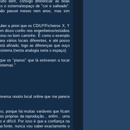
to bem, consigo diferenciar as boas
 o sistema/espaço de "cor e salteado".
 não passei meses nem anos, mas sim
uber a priori que os CD/LP/Ficheiros X, Y
m disso confio nos engenheiros/estúdios
 estou no bom caminho. É como o exemplo
ara vários locais diferentes, e até posso
stá afinado, logo as diferenças que ouço
sistema (nesta analogia seria o espaço).
que os "pianos" que lá estiveram a tocar
istemas."
versa noutro local online que me parece
xo, porque há muitas variáveis que ficam
eis próprias da reprodução... enfim... uma
e difícil. Por isso é que a confiança na
 na fonte, nunca vou saber exactamente o