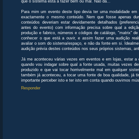
que o sistema está a fazer bem ou mal. Não dá...
Para mim um evento deste tipo devia ter uma modalidade em 
exactamente o mesmo conteúdo. Nem que fosse apenas dura
conteúdos deveriam estar devidamente detalhados (preferenc
antes do evento) com informação precisa sobre qual a edição u
produção e fabrico, números e códigos de catálogo, "matrix" de
conhecer o que está a ouvir, e assim fazer uma audição real
avaliar o som do sistema/espaço, e não da fonte em si. Idealme
audição prévia destes conteúdos nos seus próprios sistemas, ant
Já me aconteceu várias vezes em eventos e em lojas, estar a o
quando vou indagar sobre qual a fonte usada, muitas vezes d
produzido e que vai tocar horrivelmente mal em qualquer si
também já aconteceu, a tocar uma fonte de boa qualidade, já t
importante perceber isto e ter isto em conta quando ouvimos mús
Responder