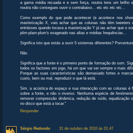
a gama média recuada e e sem força, noutra tens um brilho 
noutra não consegues ouvir o contrabaixo... etc etc etc etc...
Como exemplo do que pode acontecer (e acontece nos shows
masterização X, vais achar que as colunas não têm tweeters 
entrásses quando tocava a masterização Y já ias achar que o som 
plim-plam-plum's exagerado nas altas e médias frequências...
Significa isto que estás a ouvir 5 sistemas diferentes? Porventu
Não.
Significa que a fonte é o primeiro ponto de formação do som. Sig
todos os factores em jogo, há um que vai ser sempre o mais difícil
Porque as suas características são demasiado fortes e marcan
custo, bem ou mal, reproduzir o que lá está.
Sim, a acústica do espaço e sua interacção com as colunas é 
sobre a fonte, e não o inverso. Nenhuma espécie de fenómeno 
remover compressão dinâmica, redução de ruído, equalização 
no disco que está a tocar."
Responder
Sérgio Redondo
31 de outubro de 2010 às 01:47