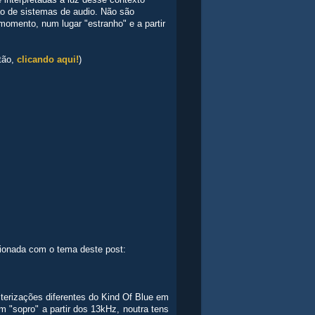
interpretadas à luz desse contexto
ão de sistemas de audio. Não são
 momento, num lugar "estranho" e a partir
tão,
clicando aqui!
)
cionada com o tema deste post:
terizações diferentes do Kind Of Blue em
 "sopro" a partir dos 13kHz, noutra tens