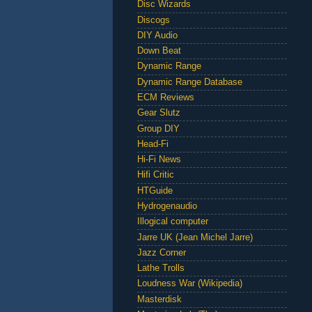
Disc Wizards
Discogs
DIY Audio
Down Beat
Dynamic Range
Dynamic Range Database
ECM Reviews
Gear Slutz
Group DIY
Head-Fi
Hi-Fi News
Hifi Critic
HTGuide
Hydrogenaudio
Illogical computer
Jarre UK (Jean Michel Jarre)
Jazz Corner
Lathe Trolls
Loudness War (Wikipedia)
Masterdisk