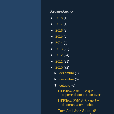
ArquivAudio
►
2018
(1)
►
2017
(1)
►
2016
(2)
►
2015
(9)
►
2014
(6)
►
2013
(22)
►
2012
(24)
►
2011
(21)
▼
2010
(72)
►
dezembro
(1)
►
novembro
(6)
▼
outubro
(6)
HiFiShow 2010.... o que
esperar deste tipo de even...
HiFiShow 2010 é já este fim-
de-semana em Lisboa!
Trem Azul Jazz Store - 6º