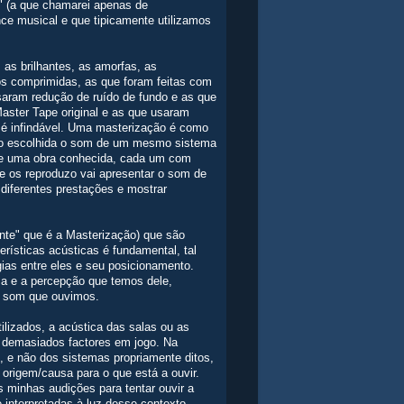
o" (a que chamarei apenas de
nce musical e que tipicamente utilizamos
 as brilhantes, as amorfas, as
s comprimidas, as que foram feitas com
saram redução de ruído de fundo e as que
Master Tape original e as que usaram
o é infindável. Uma masterização é como
ção escolhida o som de um mesmo sistema
 de uma obra conhecida, cada um com
 os reproduzo vai apresentar o som de
diferentes prestações e mostrar
onte" que é a Masterização) que são
ísticas acústicas é fundamental, tal
ias entre eles e seu posicionamento.
ma e a percepção que temos dele,
 o som que ouvimos.
lizados, a acústica das salas ou as
á demasiados factores em jogo. Na
, e não dos sistemas propriamente ditos,
a origem/causa para o que está a ouvir.
s minhas audições para tentar ouvir a