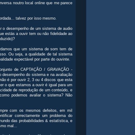
versa noutro local online que me parece
ordada... talvez por isso mesmo.
ir o desempenho de um sistema de audio
ue estás a ouvir tem ou não fidelidade ao
oduzido)?
cordamos que um sistema de som tem de
so. Ou seja, a qualidade de tal sistema
alidade expectável por parte do ouvinte.
o conjunto de CAPTAÇÃO / GRAVAÇÃO -
desempenho do sistema e na avaliação
ão é por ouvir 2, 3 ou 4 discos que esta
er o que estamos a ouvir é igual para um
pacidade de reprodução de um conteúdo, e
 como podemos avaliar o sistema? Não
empre com os mesmos defeitos, em mil
entificar correctamente um problema do
undo das probabilidades & estatística, e
smo mal...