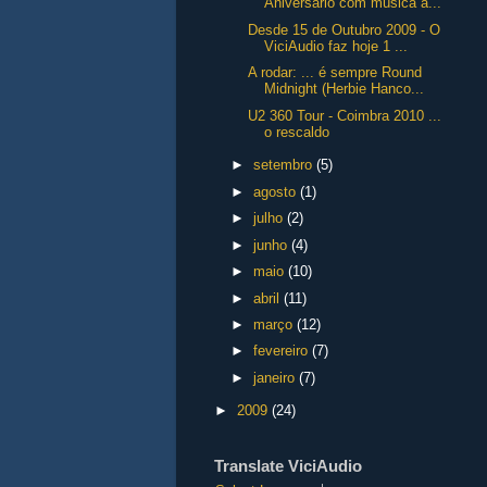
Aniversário com música a...
Desde 15 de Outubro 2009 - O
ViciAudio faz hoje 1 ...
A rodar: ... é sempre Round
Midnight (Herbie Hanco...
U2 360 Tour - Coimbra 2010 ...
o rescaldo
►
setembro
(5)
►
agosto
(1)
►
julho
(2)
►
junho
(4)
►
maio
(10)
►
abril
(11)
►
março
(12)
►
fevereiro
(7)
►
janeiro
(7)
►
2009
(24)
Translate ViciAudio