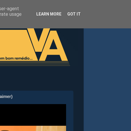
user-agent
erate usage
LEARN MORE
GOT IT
laimer)