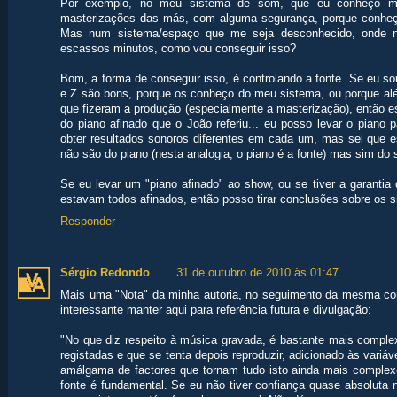
Por exemplo, no meu sistema de som, que eu conheço mui
masterizações das más, com alguma segurança, porque conheço
Mas num sistema/espaço que me seja desconhecido, onde
escassos minutos, como vou conseguir isso?
Bom, a forma de conseguir isso, é controlando a fonte. Se eu so
e Z são bons, porque os conheço do meu sistema, ou porque alé
que fizeram a produção (especialmente a masterização), então
do piano afinado que o João referiu... eu posso levar o piano p
obter resultados sonoros diferentes em cada um, mas sei que e
não são do piano (nesta analogia, o piano é a fonte) mas sim do 
Se eu levar um "piano afinado" ao show, ou se tiver a garantia 
estavam todos afinados, então posso tirar conclusões sobre os s
Responder
Sérgio Redondo
31 de outubro de 2010 às 01:47
Mais uma "Nota" da minha autoria, no seguimento da mesma con
interessante manter aqui para referência futura e divulgação:
"No que diz respeito à música gravada, é bastante mais comple
registadas e que se tenta depois reproduzir, adicionado às variáv
amálgama de factores que tornam tudo isto ainda mais complexo 
fonte é fundamental. Se eu não tiver confiança quase absoluta