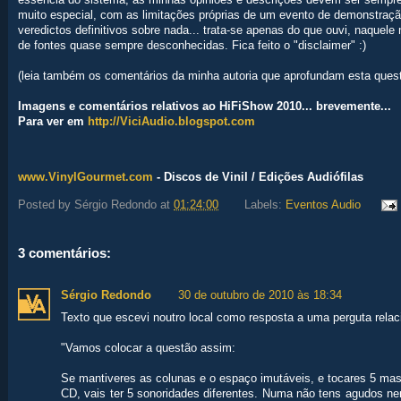
essência do sistema, as minhas opiniões e descrições devem ser sempre 
muito especial, com as limitações próprias de um evento de demonstraç
veredictos definitivos sobre nada... trata-se apenas do que ouvi, naquele
de fontes quase sempre desconhecidas. Fica feito o "disclaimer" :)
(leia também os comentários da minha autoria que aprofundam esta ques
Imagens e comentários relativos ao HiFiShow 2010... brevemente...
Para ver em
http://ViciAudio.blogspot.com
www.VinylGourmet.com
- Discos de Vinil / Edições Audiófilas
Posted by
Sérgio Redondo
at
01:24:00
Labels:
Eventos Audio
3 comentários:
Sérgio Redondo
30 de outubro de 2010 às 18:34
Texto que escevi noutro local como resposta a uma perguta rela
"Vamos colocar a questão assim:
Se mantiveres as colunas e o espaço imutáveis, e tocares 5 mas
CD, vais ter 5 sonoridades diferentes. Numa não tens agudos nem