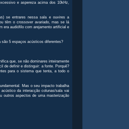
excessivo e aspereza acima dos 10kHz,
) se entrares nessa sala e ouvires a
ou têm o crossover avariado, mas se lá
era audiófilo com arejamento artificial e
ra são 5 espaços acústicos diferentes?
nifica que, se não dominares inteiramente
 de definir e distinguir: a fonte. Porquê?
tes para o sistema que tenta, a todo o
fundamental. Mas o seu impacto trabalha
acústico da interacção colunas/sala vai
ou outros aspectos de uma masterização